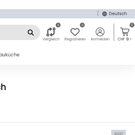
|
Deutsch
0
0
0
Vergleich
Registrieren
Anmelden
CHF
0.-
bauküche
ch
RESET