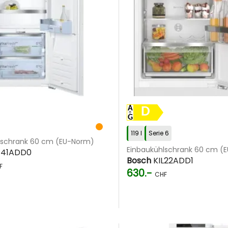
D
119 l
Serie 6
lschrank 60 cm (EU-Norm)
Einbaukühlschrank 60 cm (
F41ADD0
Bosch
KIL22ADD1
F
630.-
CHF