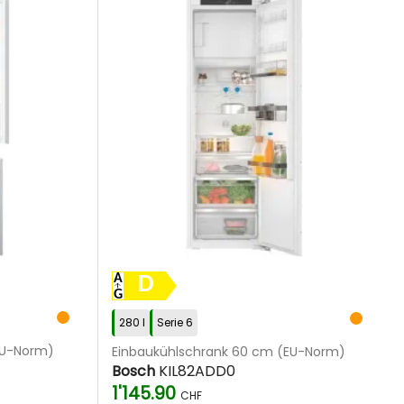
D
280 l
Serie 6
EU-Norm)
Einbaukühlschrank 60 cm (EU-Norm)
Bosch
KIL82ADD0
1'145.90
CHF