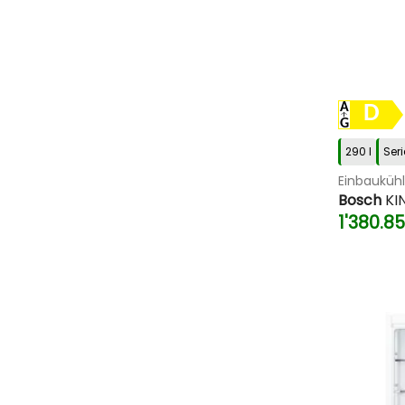
D
290 l
Seri
Einbauküh
Bosch
KI
1'380.8