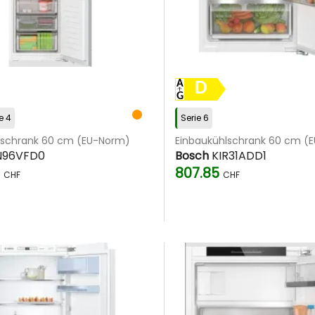
D
e 4
Serie 6
lschrank 60 cm (EU-Norm)
Einbaukühlschrank 60 cm (
N96VFD0
Bosch
KIR31ADD1
5
807.85
CHF
CHF