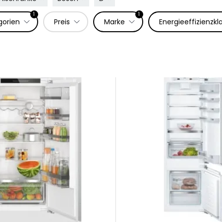
1
1
gorien
Preis
Marke
Energieeffizienzkl