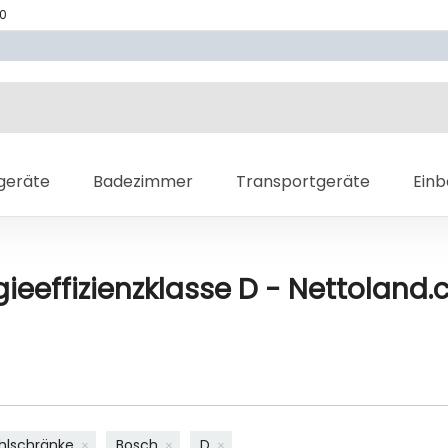
70
geräte
Badezimmer
Transportgeräte
Ein
eeffizienzklasse D - Nettoland.
hlschränke
Bosch
D