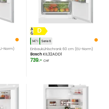
D
147 l
Serie 6
EU-Norm)
Einbaukühlschrank 60 cm (EU-Norm)
Bosch
KIL32ADD1
739.-
CHF