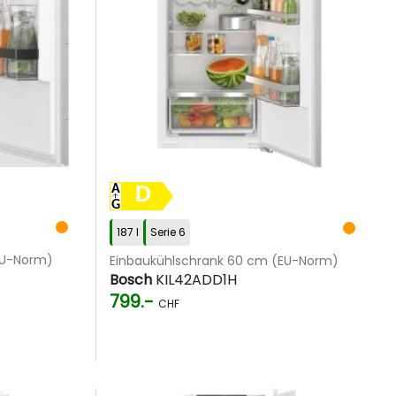
D
187 l
Serie 6
EU-Norm)
Einbaukühlschrank 60 cm (EU-Norm)
Bosch
KIL42ADD1H
799.-
CHF