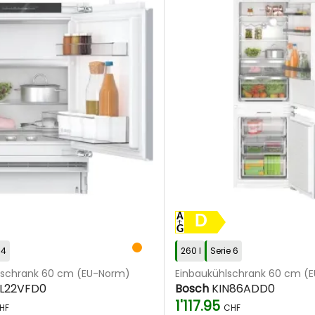
D
 4
260 l
Serie 6
lschrank 60 cm (EU-Norm)
Einbaukühlschrank 60 cm (
L22VFD0
Bosch
KIN86ADD0
1'117.95
HF
CHF