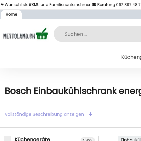
❤ Wunschliste
#
KMU und Familienunternehmen
☎
Beratung 062 897 48 
Home
Küchen
Bosch Einbaukühlschrank energi
Vollständige Beschreibung anzeigen
Küchengeräte
Einbaukü
5823