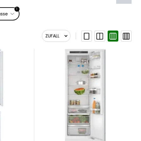
1
asse
ZUFALL
Zufall
Relevanz
Relevanz
Newest First
Name A bis Z
Name Z bis A
Preis aufsteigend
Preis absteigend
Am Lager lieferbar