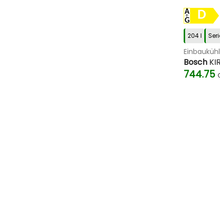
D
204 l
Seri
Einbauküh
Bosch
KI
744.75