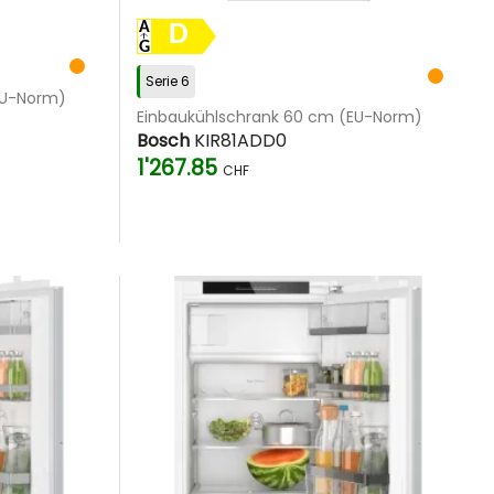
D
Serie 6
EU-Norm)
Einbaukühlschrank 60 cm (EU-Norm)
Bosch
KIR81ADD0
1'267.85
CHF