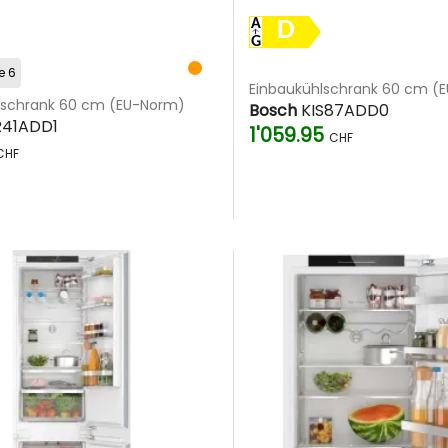
D
e 6
Einbaukühlschrank 60 cm (
lschrank 60 cm (EU-Norm)
Bosch
KIS87ADD0
R41ADD1
1'059.95
CHF
CHF