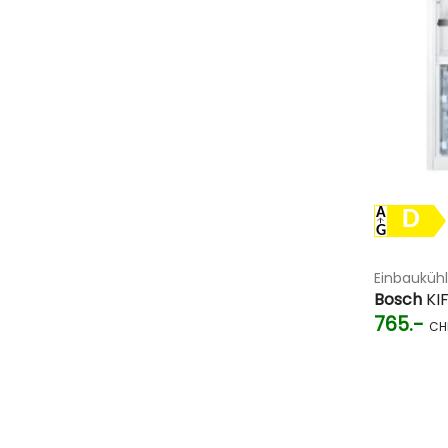
D
Einbauküh
Bosch
KI
765.-
CH