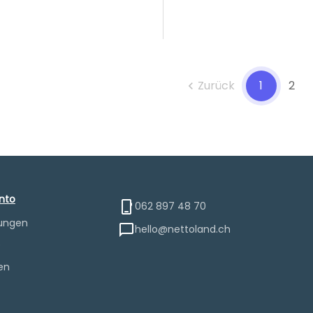
Zurück
1
2
chevron_left
nto
062 897 48 70
lungen
hello@nettoland.ch
e
en