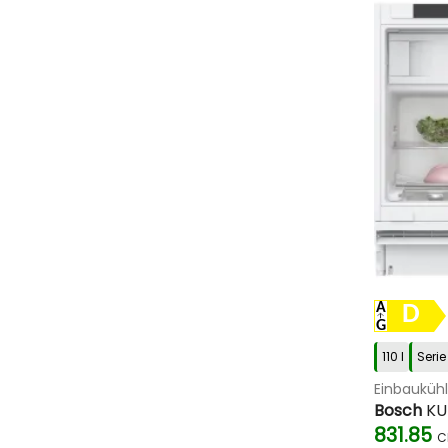
D
110 l
Serie
Einbauküh
Bosch
KU
831.85
C