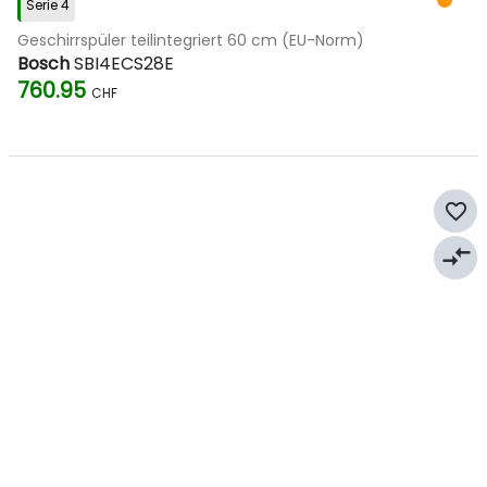
Serie 4
Geschirrspüler teilintegriert 60 cm (EU-Norm)
Bosch
SBI4ECS28E
760.95
CHF
favorite_border
compare_arrows