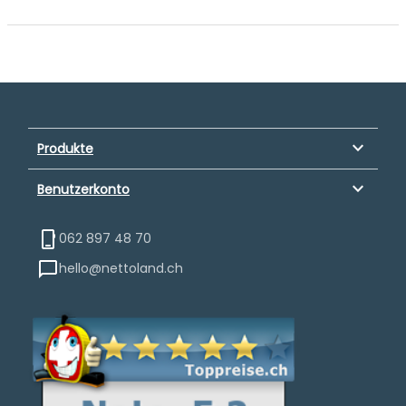
keyboard_arrow_down
Produkte
keyboard_arrow_down
Benutzerkonto
062 897 48 70
hello@nettoland.ch