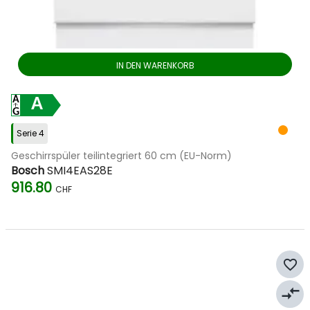
IN DEN WARENKORB
A
Serie 4
Geschirrspüler teilintegriert 60 cm (EU-Norm)
Bosch
SMI4EAS28E
916.80
CHF
favorite_border
compare_arrows