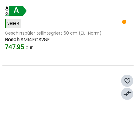
A
Serie 4
Geschirrspüler teilintegriert 60 cm (EU-Norm)
Bosch
SMI4ECS28E
747.95
CHF
favorite_border
compare_arrows