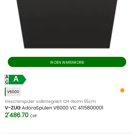
IN DEN WARENKORB
A
V6000
Geschirrspüler vollintegriert CH-Norm 55cm
V-ZUG
AdoraSpülen V6000 VC 4115800001
2'486.70
CHF