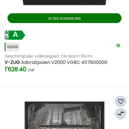
IN DEN WARENKORB
A
V2000
Geschirrspüler vollintegriert CH-Norm 55cm
V-ZUG
AdoraSpülen V2000 VGBC 4117800000
1'628.40
CHF
favorite_border
compare_arrows