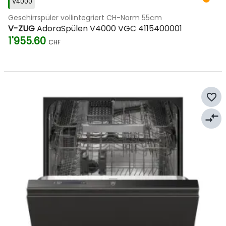
V4000
Geschirrspüler vollintegriert CH-Norm 55cm
V-ZUG
AdoraSpülen V4000 VGC 4115400001
1'955.60
CHF
favorite_border
compare_arrows