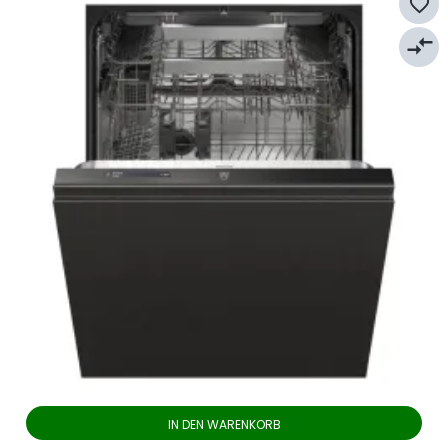
favorite_border
compare_arrows
IN DEN WARENKORB