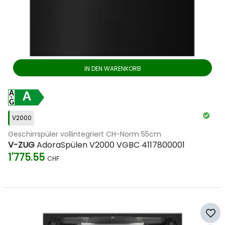
IN DEN WARENKORB
A
V2000
Geschirrspüler vollintegriert CH-Norm 55cm
V-ZUG
AdoraSpülen V2000 VGBC 4117800001
1'775.55
CHF
favorite_border