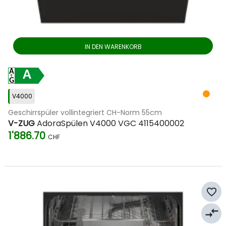
IN DEN WARENKORB
A
V4000
Geschirrspüler vollintegriert CH-Norm 55cm
V-ZUG
AdoraSpülen V4000 VGC 4115400002
1'886.70
CHF
favorite_border
compare_arrows