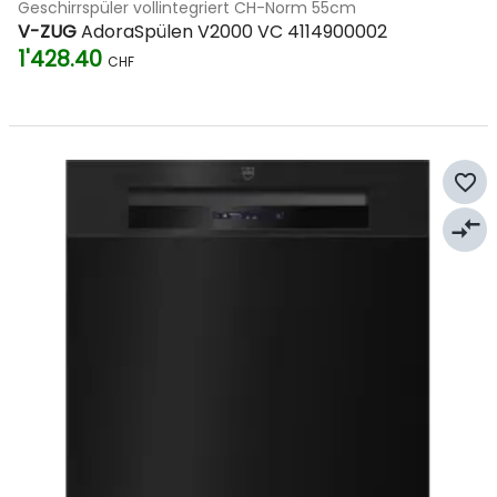
Geschirrspüler vollintegriert CH-Norm 55cm
V-ZUG
AdoraSpülen V2000 VC 4114900002
1'428.40
CHF
favorite_border
compare_arrows