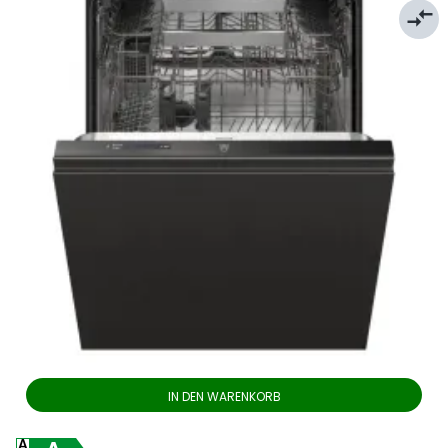
compare_arrows
IN DEN WARENKORB