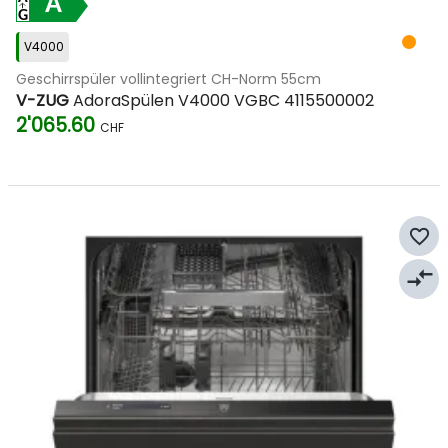
A
V4000
Geschirrspüler vollintegriert CH-Norm 55cm
V-ZUG
AdoraSpülen V4000 VGBC 4115500002
2'065.60
CHF
favorite_border
compare_arrows