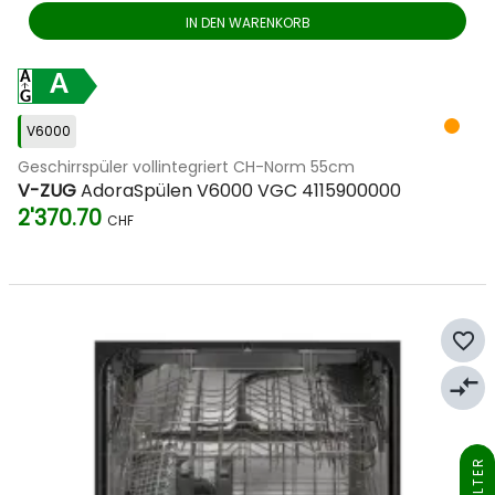
IN DEN WARENKORB
A
V6000
Geschirrspüler vollintegriert CH-Norm 55cm
V-ZUG
AdoraSpülen V6000 VGC 4115900000
2'370.70
CHF
favorite_border
compare_arrows
FILTER