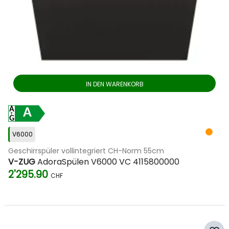
IN DEN WARENKORB
A
V6000
Geschirrspüler vollintegriert CH-Norm 55cm
V-ZUG
AdoraSpülen V6000 VC 4115800000
2'295.90
CHF