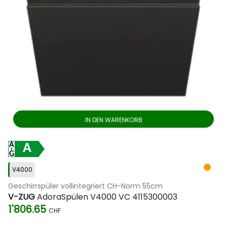
IN DEN WARENKORB
A
V4000
Geschirrspüler vollintegriert CH-Norm 55cm
V-ZUG
AdoraSpülen V4000 VC 4115300003
1'806.65
CHF