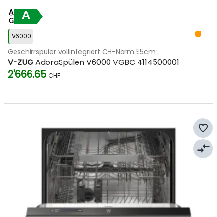
A
V6000
Geschirrspüler vollintegriert CH-Norm 55cm
V-ZUG
AdoraSpülen V6000 VGBC 4114500001
2'666.65
CHF
favorite_border
compare_arrows