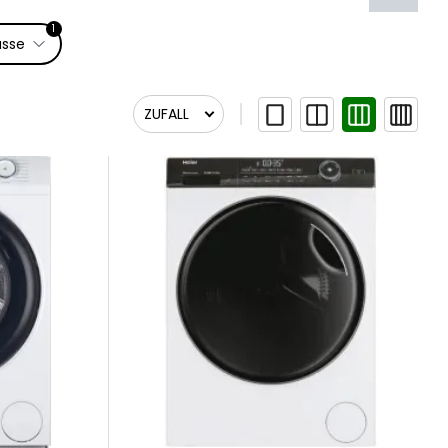
1
asse
ZUFALL
Zufall
Relevanz
Relevanz
Newest First
Name A bis Z
Name Z bis A
Preis aufsteigend
Preis absteigend
Am Lager lieferbar