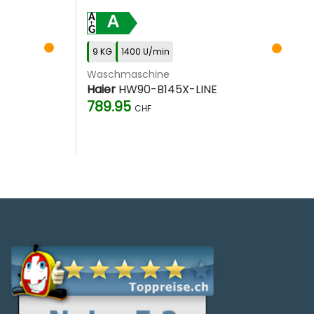
A
9 KG
1400 U/min
Waschmaschine
Haier
HW90-B145X-LINE
789.95
CHF