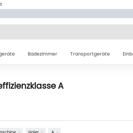
70
geräte
Badezimmer
Transportgeräte
Ein
fizienzklasse A
aschine
Haier
A