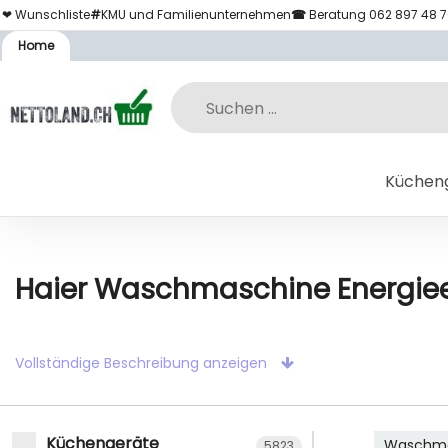
❤ Wunschliste
#
KMU und Familienunternehmen
☎
Beratung 062 897 48 
Home
Küchen
Haier Waschmaschine Energieef
Vollständige Beschreibung anzeigen
Küchengeräte
Waschm
5823