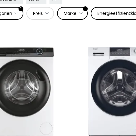
1
1
gorien
Preis
Marke
Energieeffizienzkl