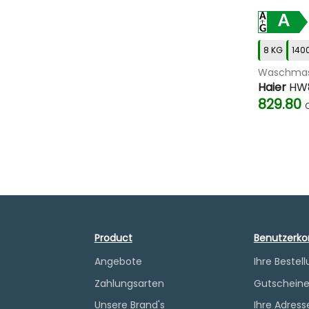
A
8 KG
140
Waschmas
Haier
HW8
829.80
Product
Benutzerko
Angebote
Ihre Bestel
Zahlungsarten
Gutschein
Unsere Brand's
Ihre Adress