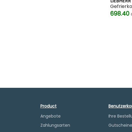
LIEBHERR
Gefrierk
698.40
Product
Benutzerko
Angebote
Ihre Bestel
Zahlungsarten
Gutschein