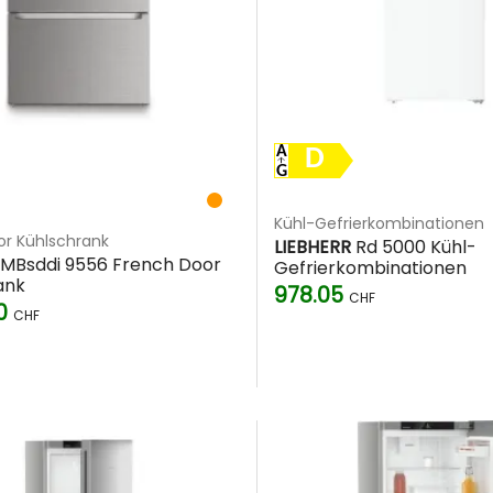
D
Kühl-Gefrierkombinationen
or Kühlschrank
LIEBHERR
Rd 5000 Kühl-
MBsddi 9556 French Door
Gefrierkombinationen
ank
978.05
CHF
50
CHF