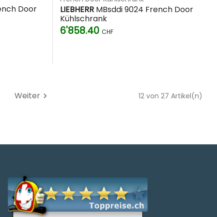
ench Door
LIEBHERR
MBsddi 9024 French Door
Kühlschrank
6'858.40
CHF
Weiter
chevron_right
12 von 27 Artikel(n)