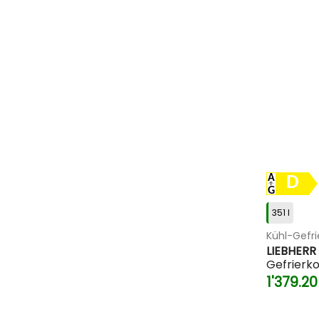
D
351 l
Kühl-Gefr
LIEBHERR
Gefrierk
1'379.2