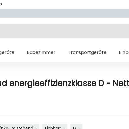
70
geräte
Badezimmer
Transportgeräte
Ein
d energieeffizienzklasse D - Net
änke Freistehend
Liebherr
D