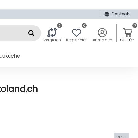
|
Deutsch
0
0
0
Vergleich
Registrieren
Anmelden
CHF
0.-
bauküche
toland.ch
RESET