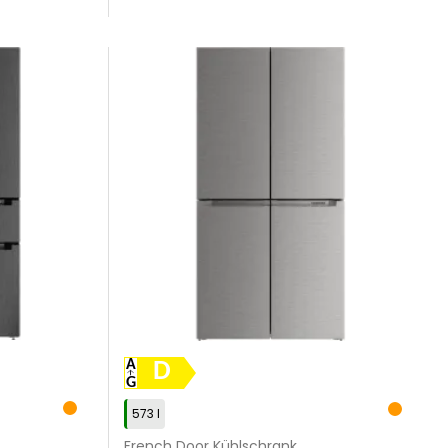
D
573 l
French Door Kühlschrank