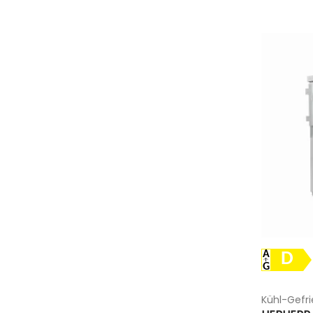
D
Kühl-Gefr