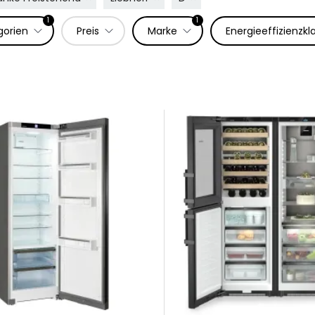
1
1
gorien
Preis
Marke
Energieeffizienzkl