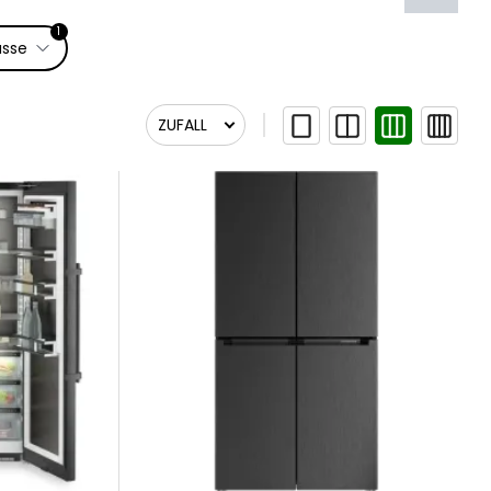
1
asse
ZUFALL
Zufall
Relevanz
Relevanz
Newest First
Name A bis Z
Name Z bis A
Preis aufsteigend
Preis absteigend
Am Lager lieferbar