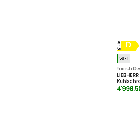
D
587 l
French Do
LIEBHERR
Kühlschr
4'998.