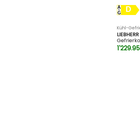
D
Kühl-Gefr
LIEBHERR
Gefrierk
1'229.9