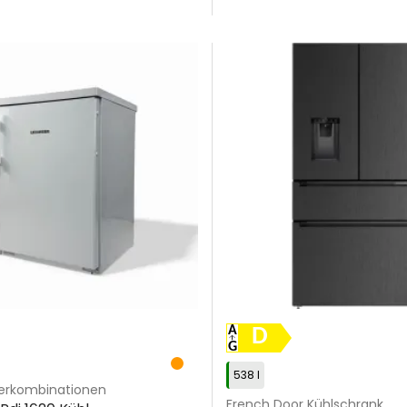
D
538 l
ierkombinationen
French Door Kühlschrank