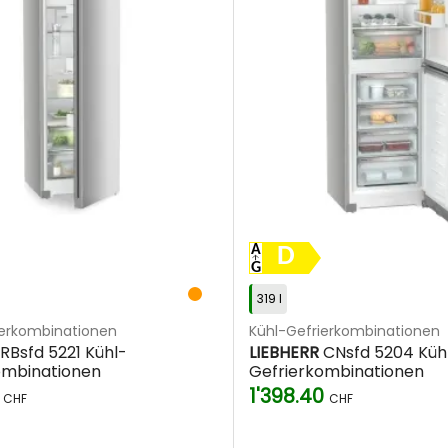
D
319 l
ierkombinationen
Kühl-Gefrierkombinationen
RBsfd 5221 Kühl-
LIEBHERR
CNsfd 5204 Küh
ombinationen
Gefrierkombinationen
0
1'398.40
CHF
CHF