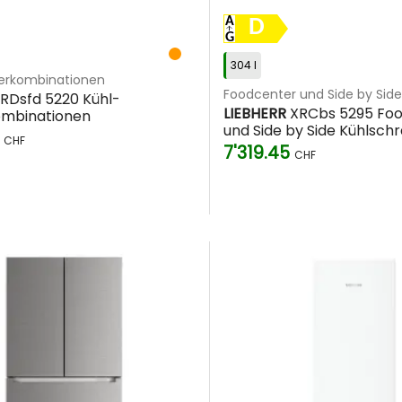
D
304 l
ierkombinationen
Foodcenter und Side by Side
RDsfd 5220 Kühl-
LIEBHERR
XRCbs 5295 Fo
ombinationen
und Side by Side Kühlsch
5
CHF
7'319.45
CHF