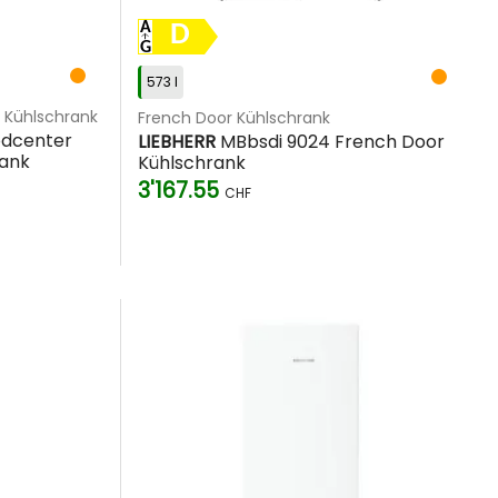
D
573 l
 Kühlschrank
French Door Kühlschrank
odcenter
LIEBHERR
MBbsdi 9024 French Door
rank
Kühlschrank
3'167.55
CHF