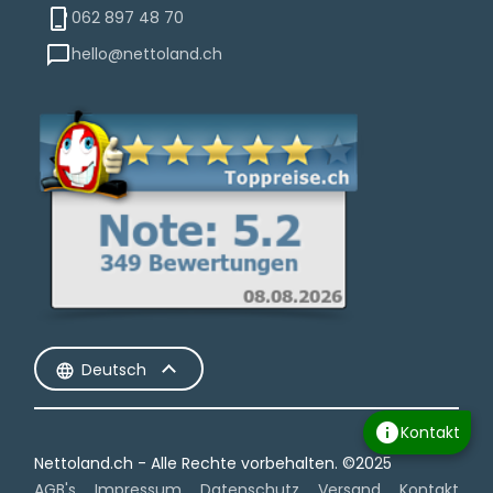
062 897 48 70
hello@nettoland.ch
Deutsch
info
Kontakt
Nettoland.ch - Alle Rechte vorbehalten.​ ©2025
AGB's
Impressum
Datenschutz
Versand
Kontakt