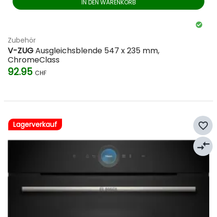
IN DEN WARENKORB
Zubehör
V-ZUG
Ausgleichsblende 547 x 235 mm,
ChromeClass
92.95
CHF
Lagerverkauf
favorite_border
compare_arrows