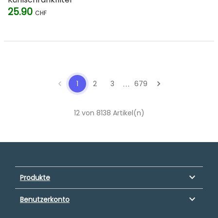
25.90
CHF
...
chevron_left
1
2
3
679
chevron_right
12 von 8138 Artikel(n)
keyboard_arrow_down
Produkte
keyboard_arrow_down
Benutzerkonto