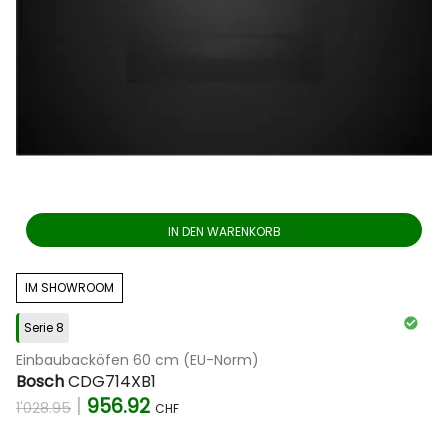
IN DEN WARENKORB
IM SHOWROOM
Serie 8
Einbaubacköfen 60 cm (EU-Norm)
Bosch
CDG714XB1
|
956.92
1'028.95
CHF