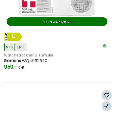
IN DEN WARENKORB
C
9 KG
IQ700
Wäschetrockner & Tumbler
Siemens
WQ45B2B40
959.-
CHF
favorite_border
compare_arrows