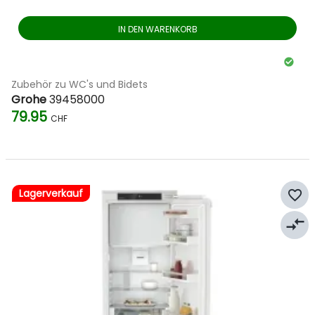
IN DEN WARENKORB
Zubehör zu WC's und Bidets
Grohe
39458000
79.95
CHF
Lagerverkauf
favorite_border
compare_arrows