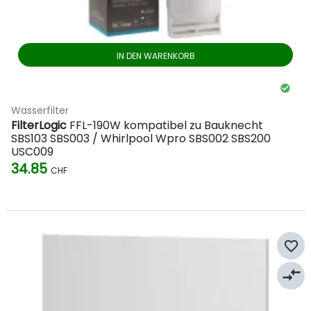
IN DEN WARENKORB
Wasserfilter
FilterLogic
FFL-190W kompatibel zu Bauknecht
SBS103 SBS003 / Whirlpool Wpro SBS002 SBS200
USC009
34.85
CHF
favorite_border
compare_arrows