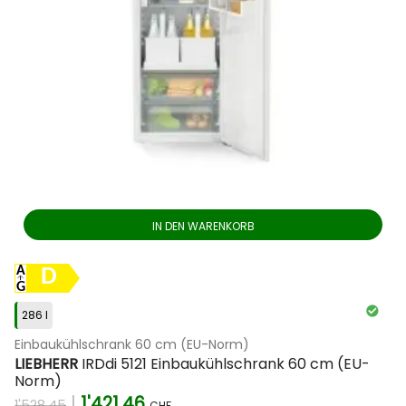
IN DEN WARENKORB
D
286 l
Einbaukühlschrank 60 cm (EU-Norm)
LIEBHERR
IRDdi 5121 Einbaukühlschrank 60 cm (EU-
Norm)
|
1'421.46
1'528.45
CHF