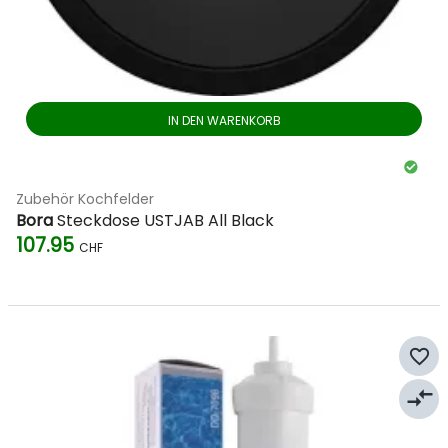
IN DEN WARENKORB
Zubehör Kochfelder
Bora
Steckdose USTJAB All Black
107.95
CHF
favorite_border
compare_arrows