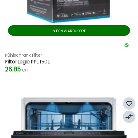
IN DEN WARENKORB
Kühlschrank Filter
FilterLogic
FFL 150L
26.85
CHF
favorite_border
compare_arrows