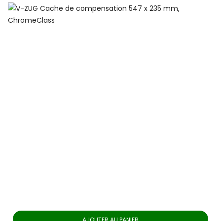
Aléatoire
Prix
Pertinence, ordre inverse
Pertinence
Fabricants
Newest First
Nom, A à Z
Classe Énergétique (Viex)
Nom, Z à A
Cheapest first
Classe Énergétique
Most expensive first
Gagnant Du Test
In stock first
371
En Stock
AJOUTER AU PANIER