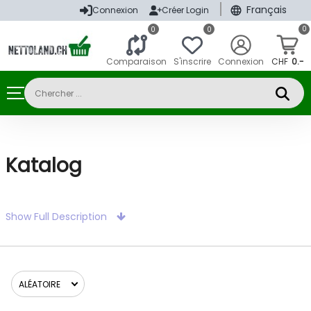
|
Français
Connexion
Créer Login
0
0
0
Comparaison
S'inscrire
Connexion
CHF
0.-
Katalog
Show Full Description
ALÉATOIRE
Catégories