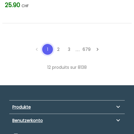
25.90
CHF
...
chevron_left
1
2
3
679
chevron_right
12 produits sur 8138
keyboard_arrow_down
Produkte
keyboard_arrow_down
Benutzerkonto