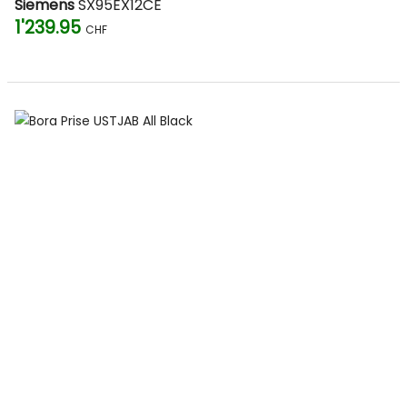
Siemens
SX95EX12CE
1'239.95
CHF