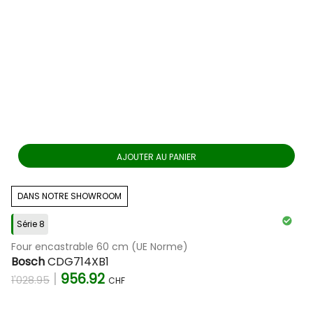
AJOUTER AU PANIER
DANS NOTRE SHOWROOM
Série 8
Four encastrable 60 cm (UE Norme)
Bosch
CDG714XB1
|
956.92
1'028.95
CHF