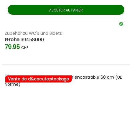
AJOUTER AU PANIER
Zubehör zu WC's und Bidets
Grohe
39458000
79.95
CHF
Vente de d&eacute;stockage