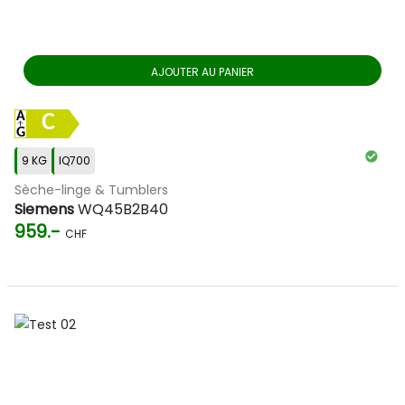
AJOUTER AU PANIER
C
9 KG
IQ700
Sèche-linge & Tumblers
Siemens
WQ45B2B40
959.-
CHF