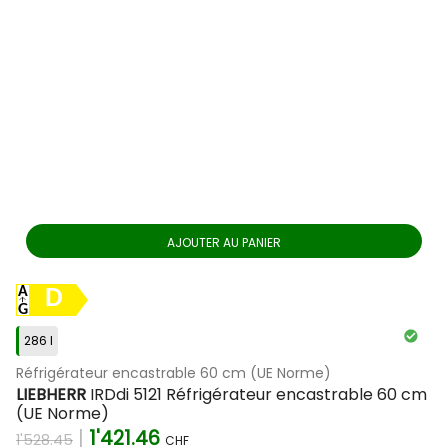
AJOUTER AU PANIER
D
286 l
Réfrigérateur encastrable 60 cm (UE Norme)
LIEBHERR
IRDdi 5121 Réfrigérateur encastrable 60 cm
(UE Norme)
|
1'421.46
1'528.45
CHF