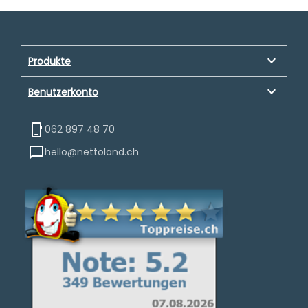
keyboard_arrow_down
Produkte
keyboard_arrow_down
Benutzerkonto
062 897 48 70
hello@nettoland.ch