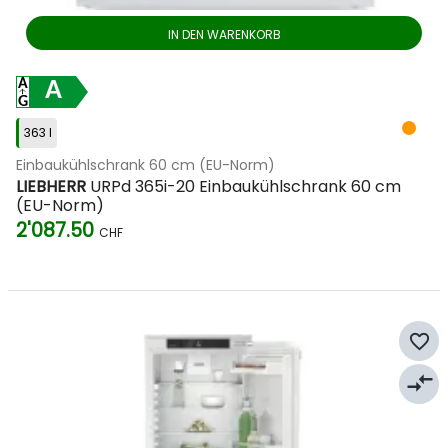
IN DEN WARENKORB
A
363 l
Einbaukühlschrank 60 cm (EU-Norm)
LIEBHERR
URPd 365i-20 Einbaukühlschrank 60 cm
(EU-Norm)
2'087.50
CHF
favorite_border
compare_arrows