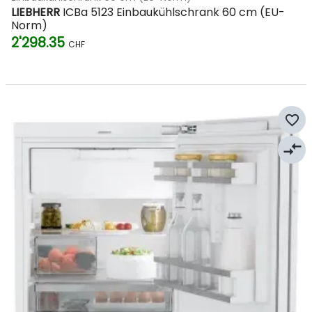
LIEBHERR
ICBa 5123 Einbaukühlschrank 60 cm (EU-
Norm)
2'298.35
CHF
favorite_border
compare_arrows