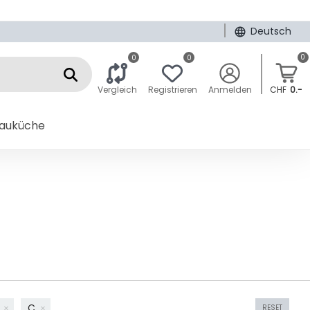
|
Deutsch
0
0
0
Vergleich
Registrieren
Anmelden
CHF
0.-
bauküche
)
C
RESET