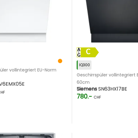
C
IQ300
üler vollintegriert EU-Norm
Geschirrspüler vollintegrier
60cm
V6EMX05E
Siemens
SN63HX17BE
HF
780.-
CHF