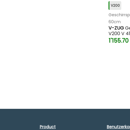
V200
Geschirrsp
60cm
V-ZUG
Ge
V200 V 4
1'155.70
Product
Benutzerko