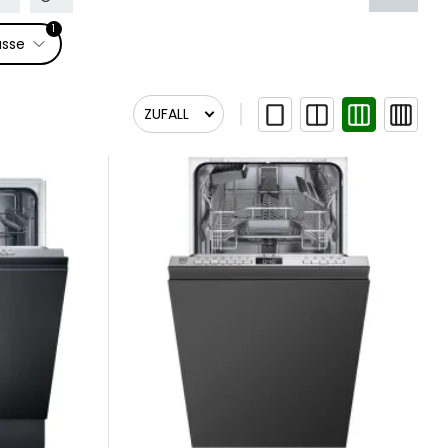
1
asse
ZUFALL
Zufall
Relevanz
Relevanz
Newest First
Name A bis Z
Name Z bis A
Preis aufsteigend
Preis absteigend
Am Lager lieferbar