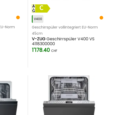
C
V400
t EU-Norm
Geschirrspüler vollintegriert EU-Norm
45cm
V-ZUG
Geschirrspüler V400 VS
4118300000
1'178.40
CHF