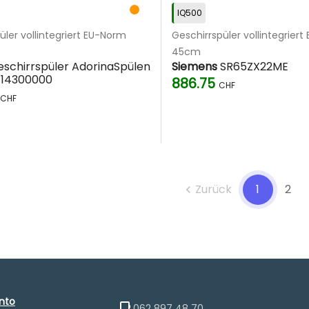
IQ500
üler vollintegriert EU-Norm
Geschirrspüler vollintegrier
45cm
schirrspüler AdorinaSpülen
Siemens
SR65ZX22ME
114300000
886.75
CHF
CHF
Zurück
1
2
chevron_left
nto
062 897 48 70