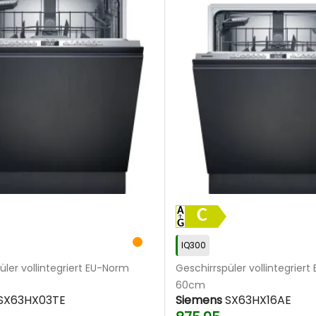
C
IQ300
üler vollintegriert EU-Norm
Geschirrspüler vollintegrier
60cm
SX63HX03TE
Siemens
SX63HX16AE