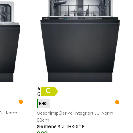
C
IQ100
t EU-Norm
Geschirrspüler vollintegriert EU-Norm
60cm
Siemens
SN61HX01TE