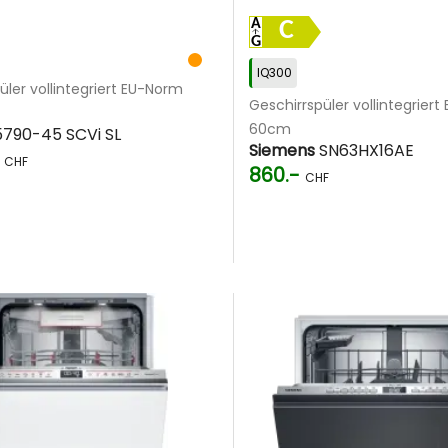
C
IQ300
üler vollintegriert EU-Norm
Geschirrspüler vollintegrier
60cm
5790-45 SCVi SL
Siemens
SN63HX16AE
5
CHF
860.-
CHF