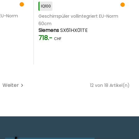
IQ100
t EU-Norm
Geschirrspüler vollintegriert EU-Norm
60cm
Siemens
SX61HX01TE
718.-
CHF
Weiter
chevron_right
12 von 18 Artikel(n)