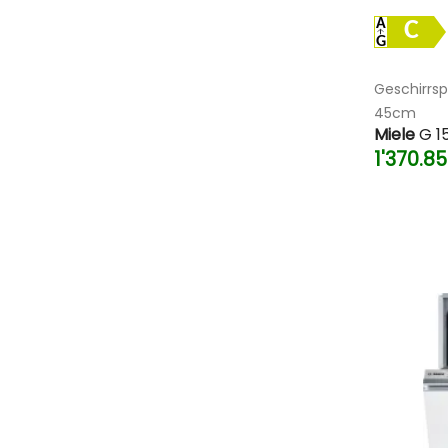
C
Geschirrsp
45cm
Miele
G 1
1'370.8