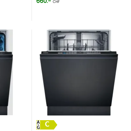
660.-
CHF
C