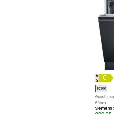
C
IQ300
Geschirrsp
60cm
Siemens