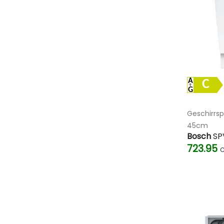
C
Geschirrsp
45cm
Bosch
SP
723.95
C