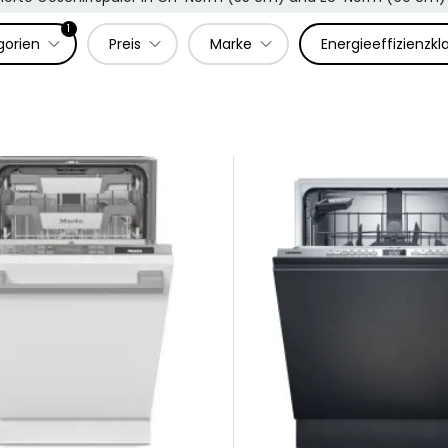
1
gorien
Preis
Marke
Energieeffizienzkl