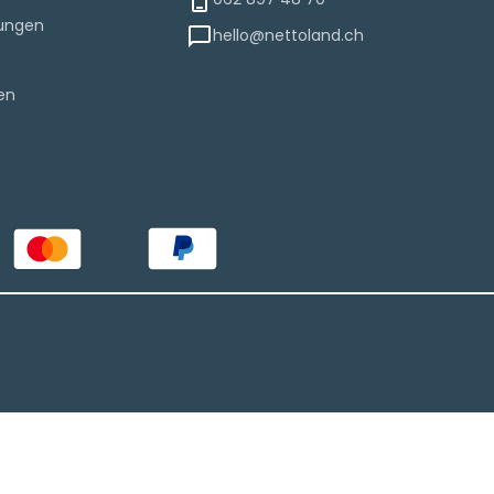
lungen
hello@nettoland.ch
e
en