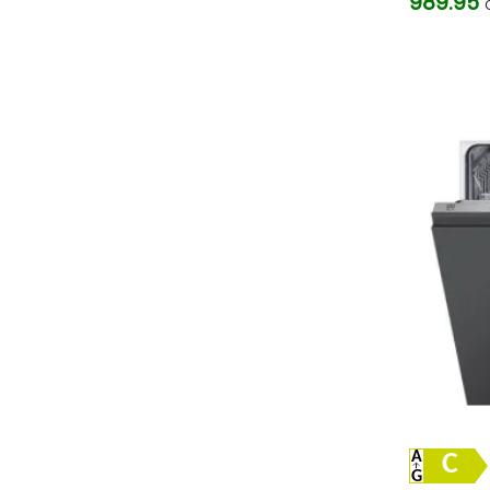
989.95
C