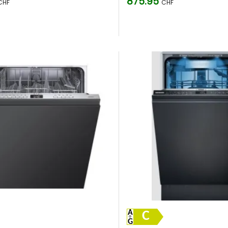
875.95
CHF
CHF
C