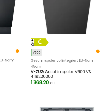
C
V600
t EU-Norm
Geschirrspüler vollintegriert EU-Norm
45cm
V-ZUG
Geschirrspüler V600 VS
4118200000
1'368.20
CHF