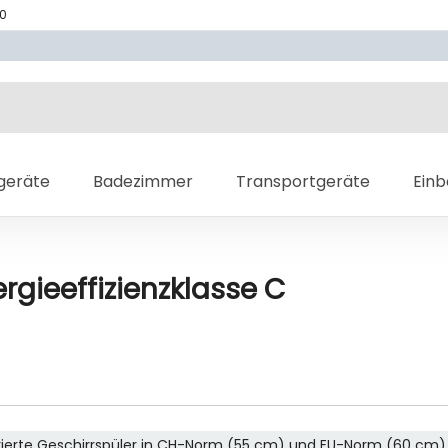
70
geräte
Badezimmer
Transportgeräte
Ein
ergieeffizienzklasse C
grierte Geschirrspüler in CH-Norm (55 cm) und EU-Norm (60 cm