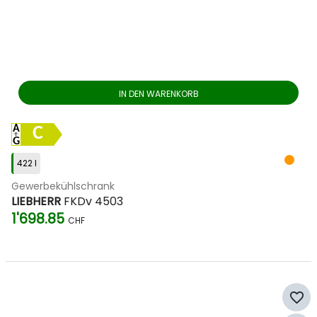
IN DEN WARENKORB
C
422 l
Gewerbekühlschrank
LIEBHERR
FKDv 4503
1'698.85
CHF
favorite_border