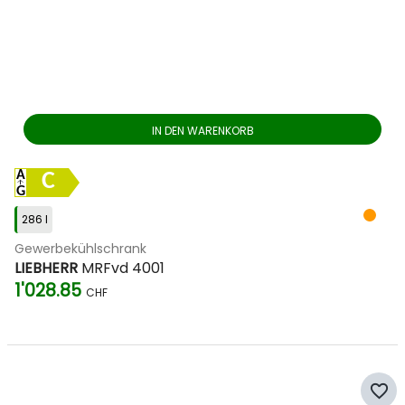
IN DEN WARENKORB
C
286 l
Gewerbekühlschrank
LIEBHERR
MRFvd 4001
1'028.85
CHF
favorite_border