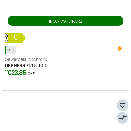
IN DEN WARENKORB
C
130 l
Gewerbekühlschrank
LIEBHERR
FKUv 1610
1'023.85
CHF
favorite_border
compare_arrows