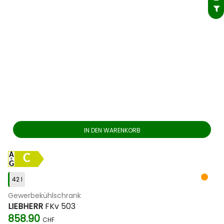
IN DEN WARENKORB
C
42 l
Gewerbekühlschrank
LIEBHERR
FKv 503
858.90
CHF