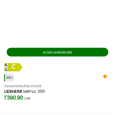
IN DEN WARENKORB
C
210 l
Gewerbekühlschrank
LIEBHERR
MRFvc 3511
1'390.90
CHF