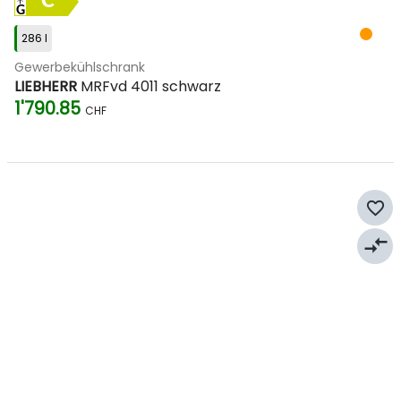
C
286 l
Gewerbekühlschrank
LIEBHERR
MRFvd 4011 schwarz
1'790.85
CHF
favorite_border
compare_arrows