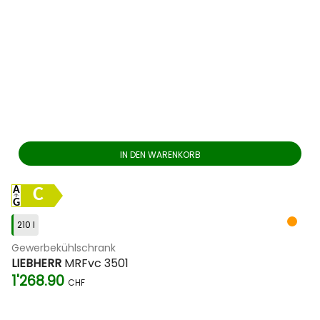
IN DEN WARENKORB
C
210 l
Gewerbekühlschrank
LIEBHERR
MRFvc 3501
1'268.90
CHF