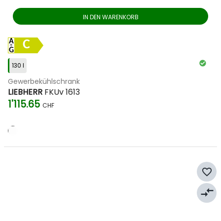
IN DEN WARENKORB
C
130 l
Gewerbekühlschrank
LIEBHERR
FKUv 1613
1'115.65
CHF
favorite_border
compare_arrows