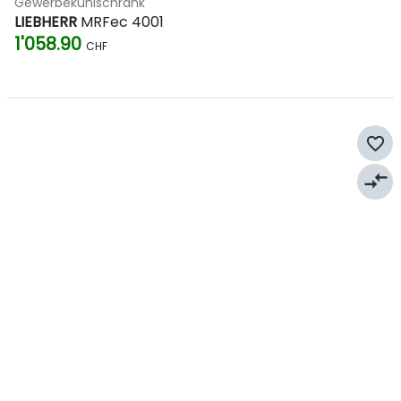
Gewerbekühlschrank
LIEBHERR
MRFec 4001
1'058.90
CHF
favorite_border
compare_arrows