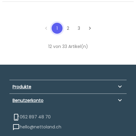
chevron_left
1
2
3
chevron_right
12 von 33 Artikel(n)
keyboard_arrow_down
Produkte
keyboard_arrow_down
Benutzerkonto
062 897 48 70
hello@nettoland.ch