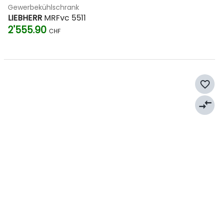
Gewerbekühlschrank
LIEBHERR
MRFvc 5511
2'555.90
CHF
favorite_border
compare_arrows