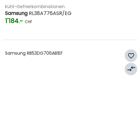
Kühl-Gefrierkombinationen
Samsung
RL38A776ASR/EG
1'184.-
CHF
Samsung RB53DG706AB1EF
favorite_border
compare_arrows