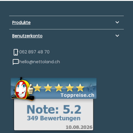
keyboard_arrow_down
Produkte
keyboard_arrow_down
Benutzerkonto
062 897 48 70
hello@nettoland.ch