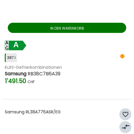
IN DEN WARENKORB
A
387 l
Kühl-Gefrierkombinationen
Samsung
RB38C7B6A39
1'491.50
CHF
Samsung RL38A776ASR/EG
favorite_border
compare_arrows