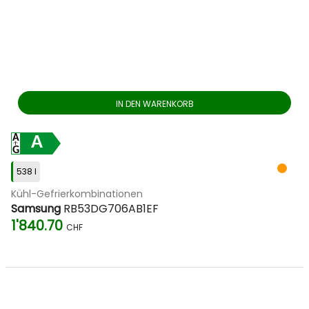
IN DEN WARENKORB
A
538 l
Kühl-Gefrierkombinationen
Samsung
RB53DG706AB1EF
1'840.70
CHF