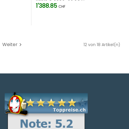
1'388.85
CHF
Weiter
chevron_right
12 von 18 Artikel(n)