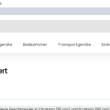
70
geräte
Badezimmer
Transportgeräte
Ein
ert
grierte Geschirrspüler in CH-Norm (55 cm) und EU-Norm (60 cm