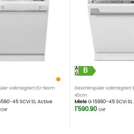
B
üler vollintegriert EU-Norm
Geschirrspüler vollintegrier
45cm
590-45 SCVi SL Active
Miele
G 15990-45 SCVi SL
0
1'590.90
CHF
CHF