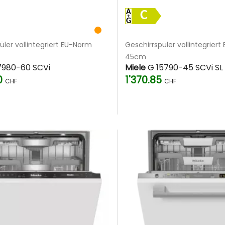
C
üler vollintegriert EU-Norm
Geschirrspüler vollintegrier
45cm
7980-60 SCVi
Miele
G 15790-45 SCVi SL
0
1'370.85
CHF
CHF