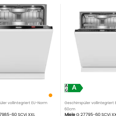
A
üler vollintegriert EU-Norm
Geschirrspüler vollintegrier
60cm
7985-60 SCVi XXL
Miele
G 27795-60 SCVi X