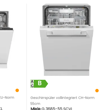
B
t EU-Norm
Geschirrspüler vollintegriert CH-Norm
55cm
XL
Miele
G 3685-55 SCVi