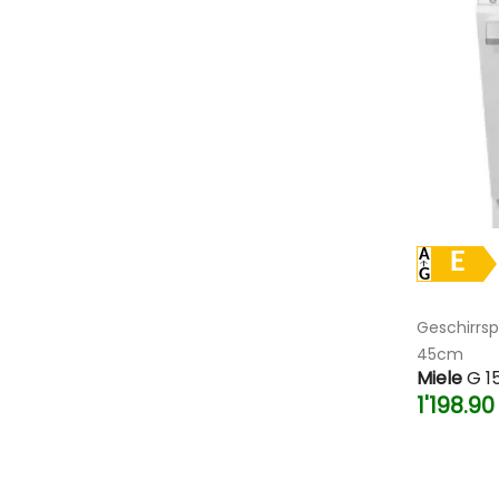
E
Geschirrsp
45cm
Miele
G 15
1'198.9