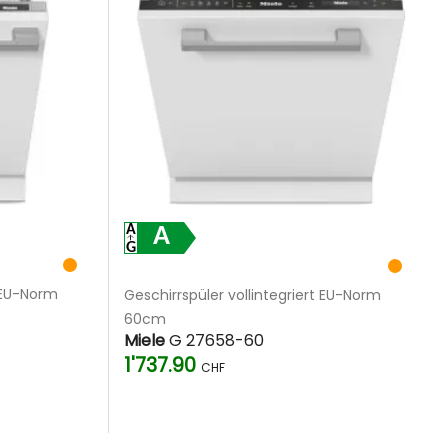
A
t EU-Norm
Geschirrspüler vollintegriert EU-Norm
60cm
Miele
G 27658-60
1'737.90
CHF