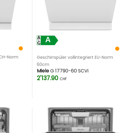
A
t CH-Norm
Geschirrspüler vollintegriert EU-Norm
60cm
Miele
G 17790-60 SCVi
2'137.90
CHF