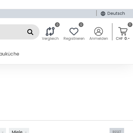
|
Deutsch
0
0
0
Vergleich
Registrieren
Anmelden
CHF
0.-
bauküche
)
Miele
RESET