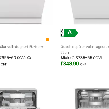
A
üler vollintegriert EU-Norm
Geschirrspüler vollintegrier
55cm
7655-60 SCVi XXL
Miele
G 3785-55 SCVi
0
1'348.90
CHF
CHF