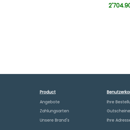
2'704.9
Product
Benutzerko
Angebote
Ihre Bestel
Zahlungsarten
Gutschein
Unsere Brand's
Ihre Adress