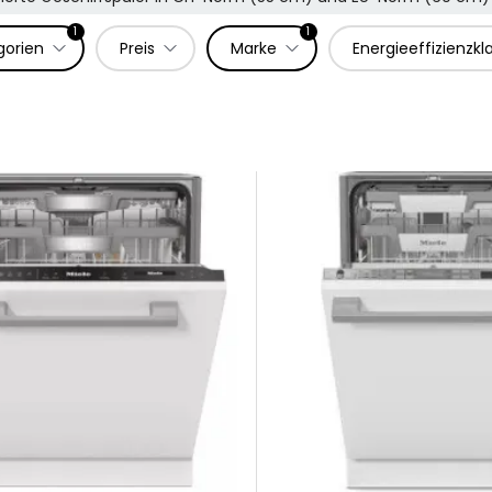
1
1
gorien
Preis
Marke
Energieeffizienzkl