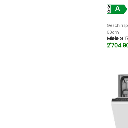
A
Geschirrsp
60cm
Miele
G 1
2'704.9