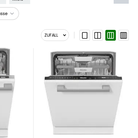
asse
ZUFALL
Zufall
Relevanz
Relevanz
Newest First
Name A bis Z
Name Z bis A
Preis aufsteigend
Preis absteigend
Am Lager lieferbar