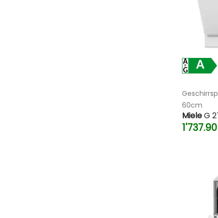
A
Geschirrsp
60cm
Miele
G 2
1'737.9