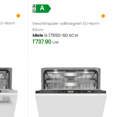
A
t EU-Norm
Geschirrspüler vollintegriert EU-Norm
60cm
Miele
G 17650-60 SCVi
1'737.90
CHF