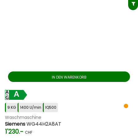
IN DEN WARENKORB
A
9 KG
1400 U/min
IQ500
Waschmaschine
Siemens
WG44H2A8AT
1'230.-
CHF