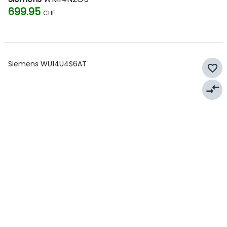
699.95
CHF
Siemens WU14U4S6AT
favorite_border
compare_arrows