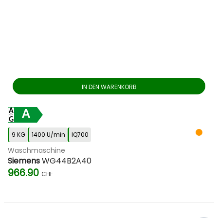
IN DEN WARENKORB
A
9 KG
1400 U/min
IQ700
Waschmaschine
Siemens
WG44B2A40
966.90
CHF