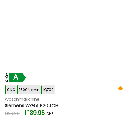
A
9 KG
1600 U/min
IQ700
Waschmaschine
Siemens
WG56B204CH
|
1'139.95
1'199.95
CHF