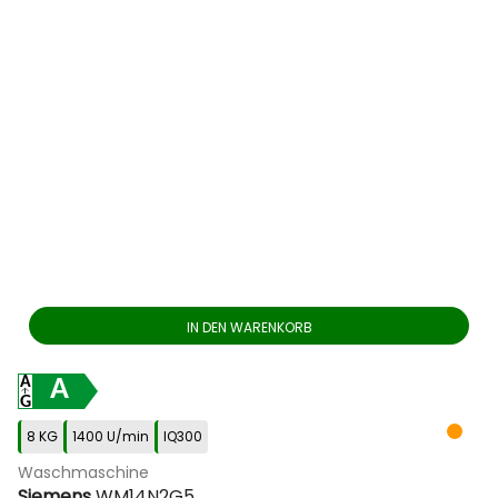
IN DEN WARENKORB
A
8 KG
1400 U/min
IQ300
Waschmaschine
Siemens
WM14N2G5