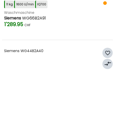
11 kg
1600 U/min
IQ700
Waschmaschine
Siemens
WG66B2A91
1'289.95
CHF
Siemens WG44B2A40
favorite_border
compare_arrows