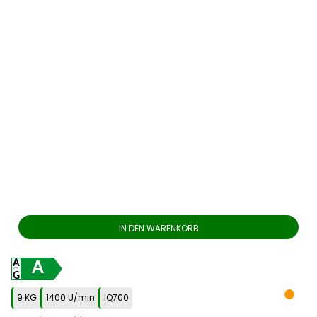
IN DEN WARENKORB
A
9 KG
1400 U/min
IQ700