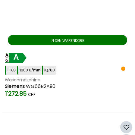
IN DEN WARENKORB
A
11 KG
1600 U/min
IQ700
Waschmaschine
Siemens
WG66B2A90
1'272.85
CHF
favorite_border