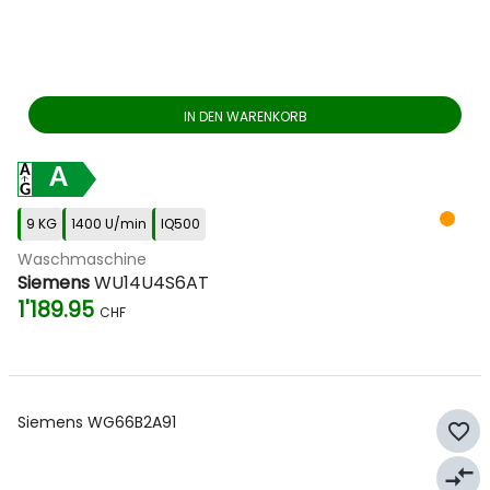
IN DEN WARENKORB
A
9 KG
1400 U/min
IQ500
Waschmaschine
Siemens
WU14U4S6AT
1'189.95
CHF
Siemens WG66B2A91
favorite_border
compare_arrows