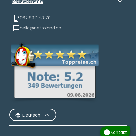
keyboard_arrow_down
Benutzerkonto
062 897 48 70
hello@nettoland.ch
Deutsch
info
Kontakt