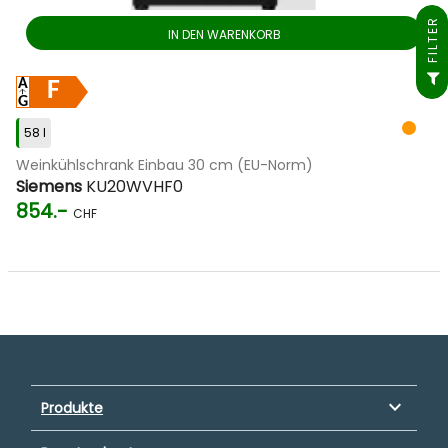
FILTER
IN DEN WARENKORB
F
58 l
Weinkühlschrank Einbau 30 cm (EU-Norm)
Siemens
KU20WVHF0
854.-
CHF
keyboard_arrow_down
Produkte