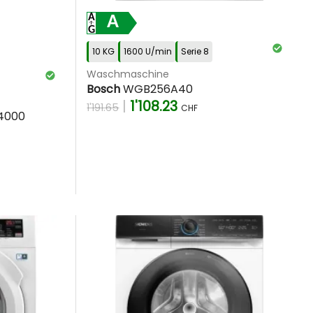
A
10 KG
1600 U/min
Serie 8
Waschmaschine
Bosch
WGB256A40
|
1'108.23
1'191.65
CHF
4000