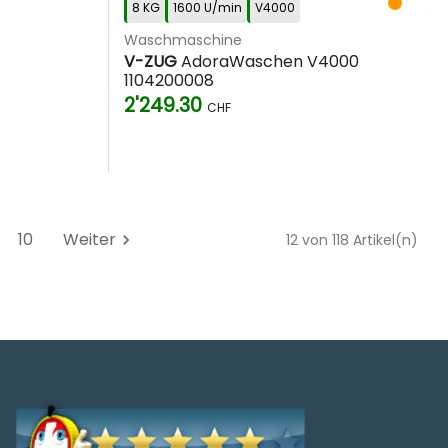
8 KG
1600 U/min
V4000
Waschmaschine
V-ZUG
AdoraWaschen V4000
1104200008
2'249.30
CHF
10
Weiter
chevron_right
12 von 118 Artikel(n)