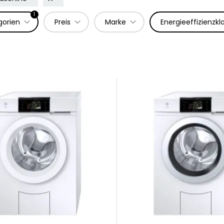
1
gorien
Preis
Marke
Energieeffizienzkl