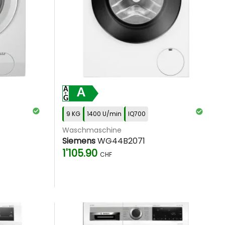
A
9 KG
1400 U/min
IQ700
Waschmaschine
Siemens
WG44B2071
1'105.90
CHF