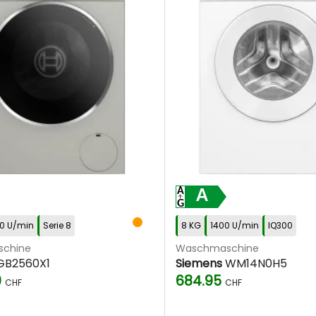
A
0 U/min
Serie 8
8 KG
1400 U/min
IQ300
chine
Waschmaschine
B2560X1
Siemens
WM14N0H5
0
684.95
CHF
CHF