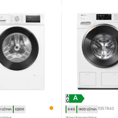
A
11357840
0 U/min
IQ300
9 KG
1400 U/min
chine
Waschmaschine