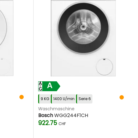
A
9 KG
1400 U/min
Serie 6
Waschmaschine
Bosch
WGG244F1CH
922.75
CHF