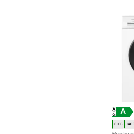
A
8 KG
140
Waschmas