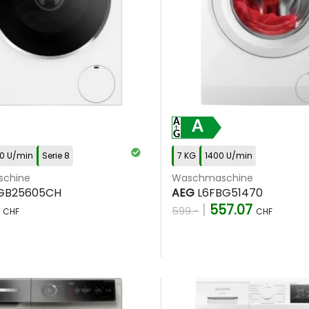
A
0 U/min
Serie 8
7 KG
1400 U/min
chine
Waschmaschine
B25605CH
AEG
L6FBG51470
5
|
557.07
599.-
CHF
CHF