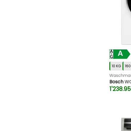
A
10 KG
160
Waschmas
Bosch
WG
1'238.9