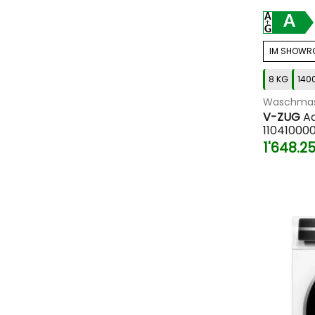
A
IM SHOWR
8 KG
140
Waschmas
V-ZUG
Ad
110410000
1'648.2