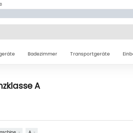
70
geräte
Badezimmer
Transportgeräte
Ein
nzklasse A
aschine
A