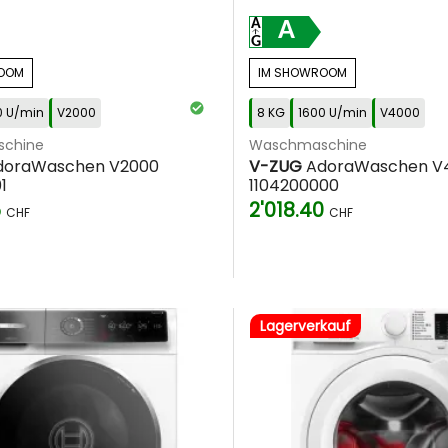
A
OOM
IM SHOWROOM
0 U/min
V2000
8 KG
1600 U/min
V4000
chine
Waschmaschine
oraWaschen V2000
V-ZUG
AdoraWaschen V
1
1104200000
5
2'018.40
CHF
CHF
Lagerverkauf