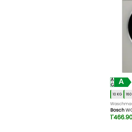
A
10 KG
160
Waschmas
Bosch
WG
1'466.9