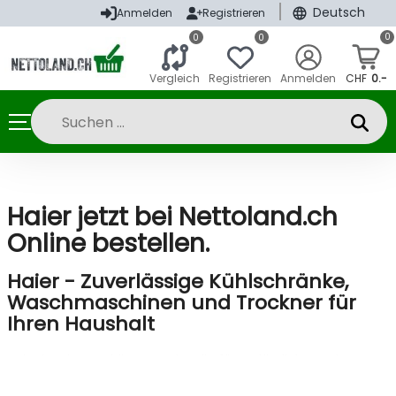
|
Deutsch
Anmelden
Registrieren
0
0
0
Vergleich
Registrieren
Anmelden
CHF
0.-
Haier jetzt bei Nettoland.ch
Online bestellen.
Haier - Zuverlässige Kühlschränke,
Waschmaschinen und Trockner für
Ihren Haushalt
Haier ist eine etablierte Marke, die für verlässliche und
innovative Haushaltsgeräte steht. Unsere Palette umfasst