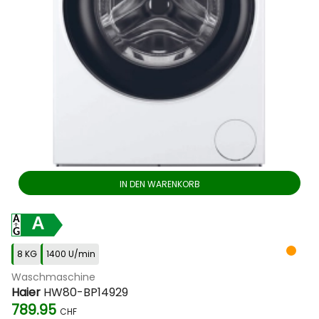
IN DEN WARENKORB
A
8 KG
1400 U/min
Waschmaschine
Haier
HW80-BP14929
789.95
CHF