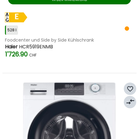
E
528 l
Foodcenter und Side by Side Kühlschrank
Haier
HCR5919ENMB
1'726.90
CHF
favorite_border
compare_arrows