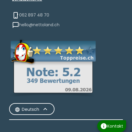
062 897 48 70
hello@nettoland.ch
Deutsch
info
Kontakt