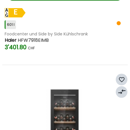
E
601 l
Foodcenter und Side by Side Kühlschrank
Haier
HFW7918EIMB
3'401.80
CHF
favorite_border
compare_arrows