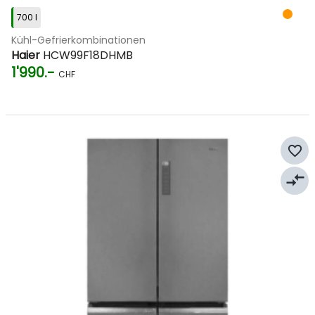
700 l
Kühl-Gefrierkombinationen
Haier
HCW99F18DHMB
1'990.-
CHF
favorite_border
compare_arrows