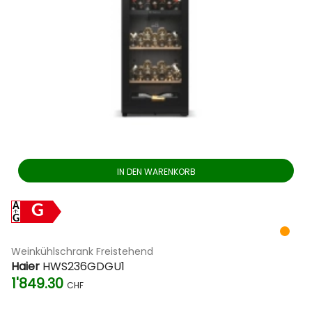
IN DEN WARENKORB
G
Weinkühlschrank Freistehend
Haier
HWS236GDGU1
1'849.30
CHF