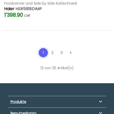
Foodcenter und Side by Side Kühlschrank
Haier
HSR5918DIMP
1'398.90
CHF
1
2
3
chevron_right
12 von 25 Artikel(n)
keyboard_arrow_down
Produkte
keyboard_arrow_down
Benutzerkonto