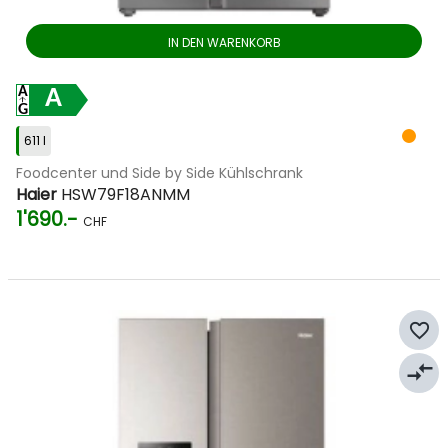
IN DEN WARENKORB
A
611 l
Foodcenter und Side by Side Kühlschrank
Haier
HSW79F18ANMM
1'690.-
CHF
favorite_border
compare_arrows