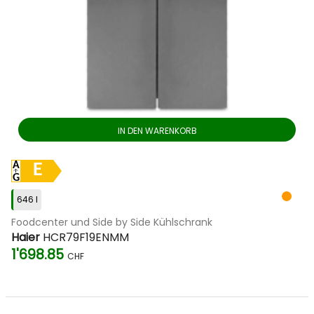
IN DEN WARENKORB
E
646 l
Foodcenter und Side by Side Kühlschrank
Haier
HCR79F19ENMM
1'698.85
CHF